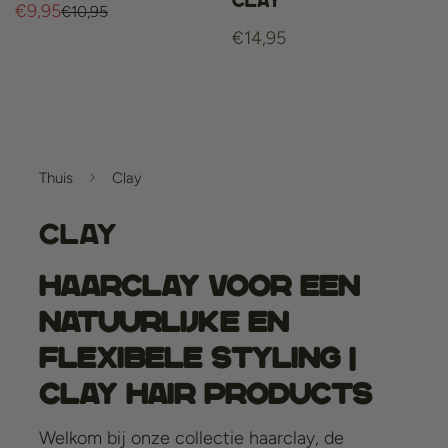
clay
€9,95
€10,95
Verkoopprijs
Normale
Normale
€14,95
prijs
prijs
Thuis
Clay
Clay
Haarclay voor een
Natuurlijke en
Flexibele Styling |
Clay Hair Products
Welkom bij onze collectie haarclay, de