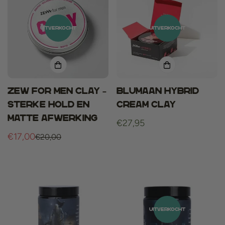
UITVERKOCHT
UITVERKOCHT
ZEW For Men Clay –
BluMaan Hybrid
Sterke hold en
Cream Clay
matte afwerking
Normale
€27,95
€17,00
prijs
€20,00
Verkoopprijs
Normale
prijs
UITVERKOCHT