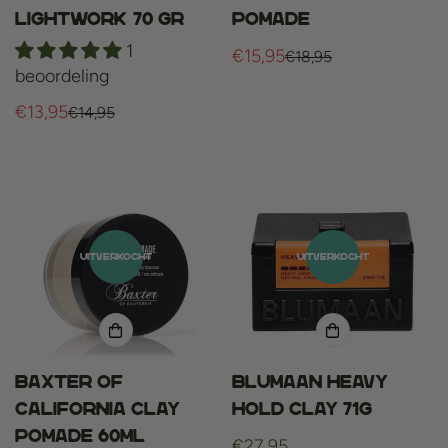
Lightwork 70 gr
Pomade
1
€15,95
€18,95
Verkoopprijs
Normale
beoordeling
prijs
€13,95
€14,95
Verkoopprijs
Normale
prijs
UITVERKOCHT
UITVERKOCHT
Baxter of
BluMaan Heavy
California Clay
Hold Clay 71g
Pomade 60ml
Normale
€27,95