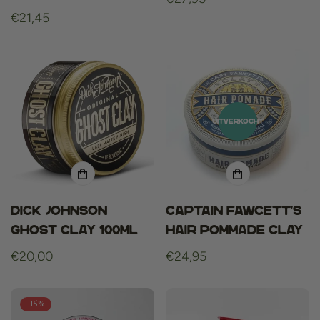
Normale
€21,45
prijs
prijs
UITVERKOCHT
Dick Johnson
Captain Fawcett's
Ghost Clay 100ml
Hair Pommade CLAY
Normale
€20,00
Normale
€24,95
prijs
prijs
-15%