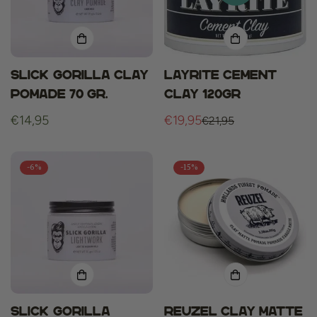
Slick Gorilla Clay
Layrite cement
Pomade 70 gr.
clay 120gr
Normale
€14,95
€19,95
€21,95
Verkoopprijs
Normale
prijs
prijs
-6%
-15%
Slick Gorilla
Reuzel Clay Matte