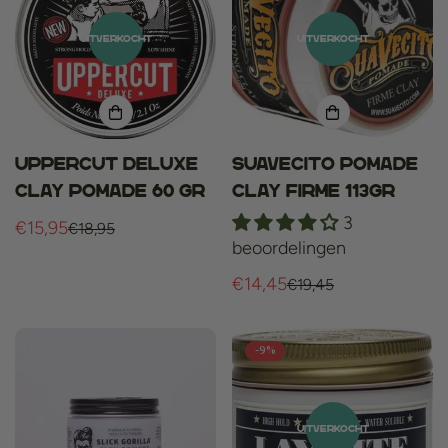
UITVERKOCHT
UITVERKOCHT
Uppercut Deluxe
Suavecito Pomade
Clay Pomade 60 gr
Clay Firme 113gr
3
€15,95
€18,95
Verkoopprijs
Normale
beoordelingen
prijs
€14,45
€19,45
Verkoopprijs
Normale
prijs
-9%
UITVERKOCHT