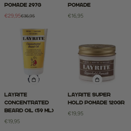
Pomade 297g
Pomade
€29,95
Normale
€16,95
€36,95
Verkoopprijs
Normale
prijs
prijs
Layrite
Layrite Super
Concentrated
hold pomade 120gr
Beard Oil (59 ml)
Normale
€19,95
Normale
€19,95
prijs
prijs