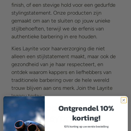
finish, of een stevige hold voor een gedurfde
stylingstatement. Onze producten zijn
gemaakt om aan te sluiten op jouw unieke
stijlbehoeften, terwijl we de erfenis van
authentieke barbering in ere houden.
Kies Layrite voor haarverzorging die niet
alleen een stijlstatement maakt, maar ook de
gezondheid van je haar respecteert, en
ontdek waarom kappers en liefhebbers van
traditionele barbering over de hele wereld
trouw blijven aan ons merk. Join the Layrite
legacy today.
Ontgrendel 10%
Welke producten
korting!
heeft Layrite
10% korting op uw eerste bestelling
Deluxe?