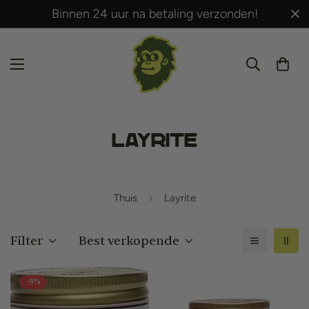
Gratis verzending vanaf € 50,- (BE-NL).
Layrite
Thuis
Layrite
Filter
Best verkopende
-9%