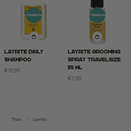
UITVERKOCHT
UITVERKOCHT
Layrite Daily
Layrite Grooming
Shampoo
Spray Travelsize
55 ml
Normale
€19,95
prijs
Normale
€7,95
prijs
Thuis
Layrite