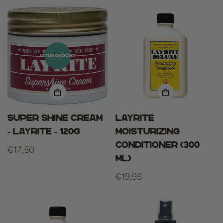
UITVERKOCHT
Super Shine Cream
Layrite
- Layrite - 120g
Moisturizing
Conditioner (300
Normale
€17,50
ml)
prijs
Normale
€19,95
prijs