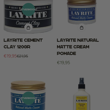
UITVERKOCHT
Layrite cement
Layrite Natural
clay 120gr
Matte Cream
Pomade
€19,95
€21,95
Verkoopprijs
Normale
Normale
€19,95
prijs
prijs
UITVERKOCHT