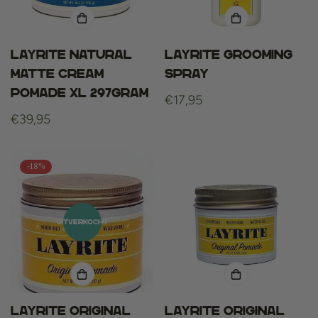
Layrite Natural
Layrite Grooming
Matte Cream
Spray
Pomade XL 297gram
Normale
€17,95
Normale
€39,95
prijs
prijs
-18%
UITVERKOCHT
Layrite Original
Layrite Original