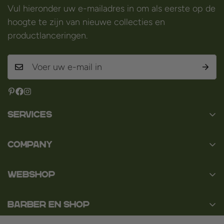
Vul hieronder uw e-mailadres in om als eerste op de
hoogte te zijn van nieuwe collecties en
productlanceringen.
Services
Contact
Company
Over ons
Baard en Co
Faq
WEBSHOP
Baal 36
Algemene voorwaarden
3980 Tessenderlo
Baard
Disclaimer
België
Barber en Shop
Scheren
BTW: BE0463.789.563
Privacybeleid