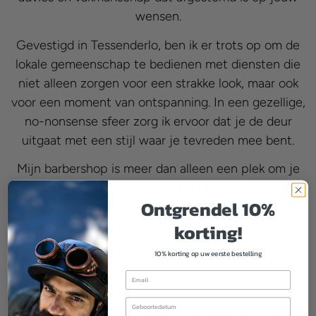
wensen.
Gevestigd in Tessenderlo, ben ik er trots op om de
lokale gemeenschap te bedienen met diensten die
niet alleen zorgen voor een strakke look, maar ook
voor een moment van ontspanning. In een gezellige,
no-nonsense sfeer zorg ik ervoor dat je de deur
uitgaat met een stijl waar je tevreden mee bent.
Mijn barbershop is meer dan alleen een plek om je
haar te laten knippen. Het is een plek waar je even
Ontgrendel 10%
kunt ontsnappen aan de dagelijkse drukte en kunt
genieten van een ontspannen ervaring. Met
korting!
aandacht voor detail en gebruik van hoogwaardige
10% korting op uw eerste bestelling
producten, garandeer ik dat je er altijd op je best
Email
uitziet.
Birthday
Kom gerust eens langs in Tessenderlo en ervaar zelf