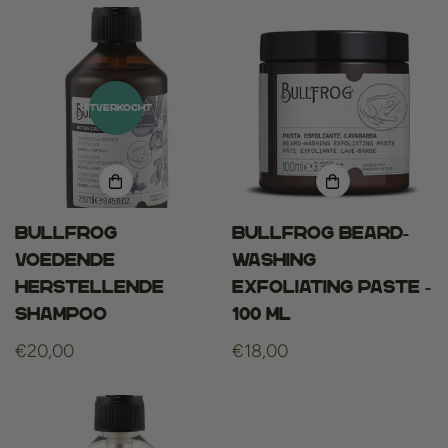
UITVERKOCHT
Bullfrog
Bullfrog Beard-
Voedende
Washing
Herstellende
Exfoliating Paste -
Shampoo
100 ml
Normale
€20,00
Normale
€18,00
prijs
prijs