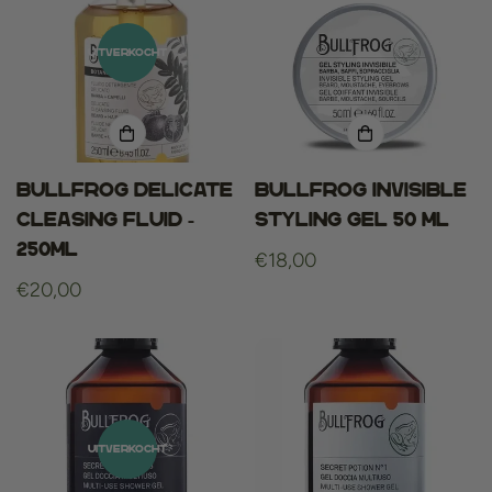
UITVERKOCHT
Bullfrog Delicate
Bullfrog Invisible
Cleasing Fluid -
Styling Gel 50 ml
250ml
Normale
€18,00
Normale
€20,00
prijs
prijs
UITVERKOCHT