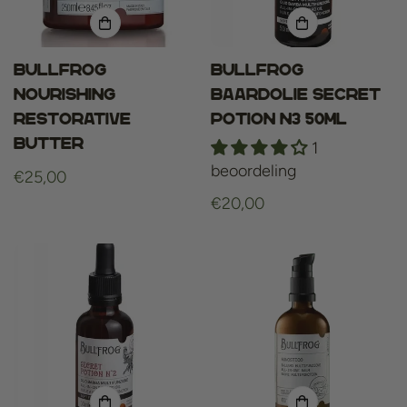
Bullfrog
Bullfrog
Nourishing
Baardolie Secret
Restorative
Potion n3 50ml
Butter
1
beoordeling
Normale
€25,00
prijs
Normale
€20,00
prijs