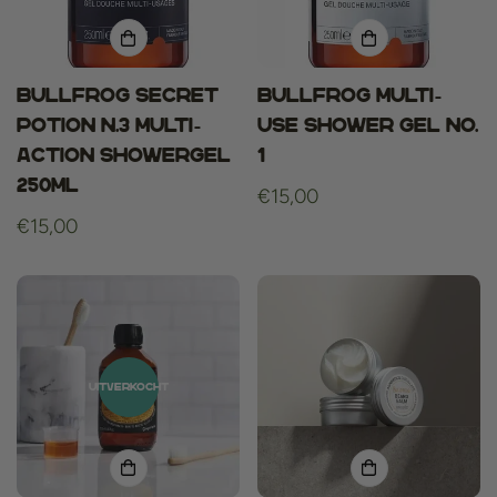
Bullfrog Secret
Bullfrog Multi-
Potion N.3 Multi-
Use Shower Gel No.
action Showergel
1
250ml
Normale
€15,00
Normale
€15,00
prijs
prijs
UITVERKOCHT