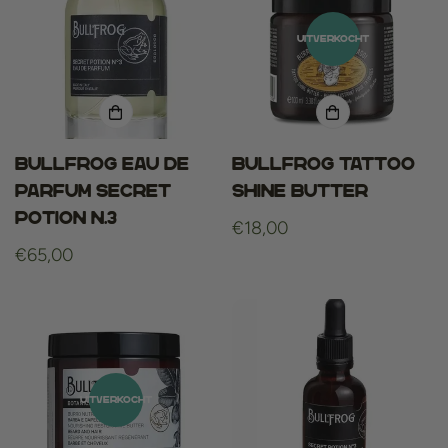
UITVERKOCHT
Bullfrog Eau De
Bullfrog Tattoo
Parfum Secret
Shine Butter
Potion N.3
Normale
€18,00
Normale
€65,00
prijs
prijs
UITVERKOCHT