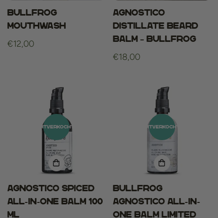
Bullfrog
Agnostico
Mouthwash
Distillate Beard
Balm – Bullfrog
Normale
€12,00
prijs
Normale
€18,00
prijs
UITVERKOCHT
UITVERKOCHT
Agnostico Spiced
Bullfrog
All-in-One Balm 100
Agnostico All-in-
ml
One Balm Limited