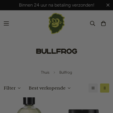
Binnen 24 uur na betaling verzonden!
Bullfrog
Thuis
Bullfrog
Filter
Best verkopende