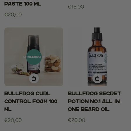
Paste 100 ml
Normale
€15,00
Normale
€20,00
prijs
prijs
UITVERKOCHT
Bullfrog Curl
Bullfrog Secret
Control Foam 100
Potion No.1 All-in-
ml
One Beard Oil
Normale
€20,00
Normale
€20,00
prijs
prijs