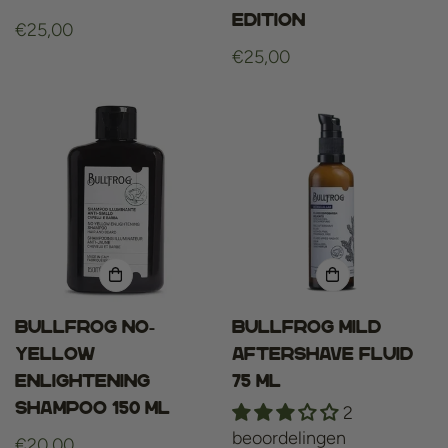
Edition
Normale
€25,00
prijs
Normale
€25,00
prijs
Bullfrog No-
Bullfrog Mild
Yellow
Aftershave Fluid
Enlightening
75 ml
Shampoo 150 ml
2
beoordelingen
Normale
€20,00