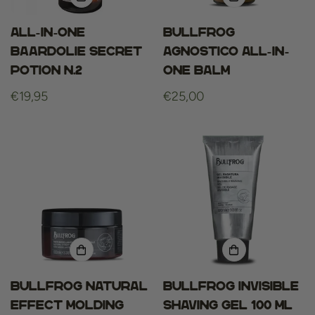
All-in-one
Bullfrog
Baardolie Secret
Agnostico All-in-
Potion N.2
One Balm
Normale
€19,95
Normale
€25,00
prijs
prijs
Bullfrog Natural
Bullfrog Invisible
Effect Molding
Shaving Gel 100 ml