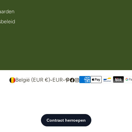
aarden
sbeleid
België (EUR €)
EUR