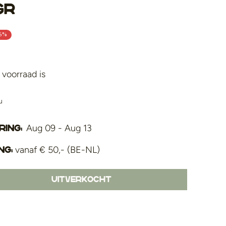
gr
6%
voorraad is
u
Aug 09 - Aug 13
ing:
vanaf € 50,- (BE-NL)
ng:
Uitverkocht