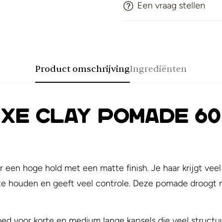
Een vraag stellen
Product omschrijving
Ingrediënten
e Clay Pomade 60
n hoge hold met een matte finish. Je haar krijgt veel st
 houden en geeft veel controle. Deze pomade droogt niet
d voor korte en medium lange kapsels die veel structuu