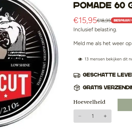
Pomade 60 
€15,95
€18,95
1
Verkoopprijs
Normale
BESPAAR
prijs
Inclusief belasting.
Meld me als het weer op 
13
mensen bekijken dit n
Geschatte lever
Gratis verzendi
Hoeveelheid