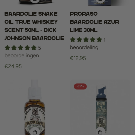
Baardolie Snake
Proraso
Oil True Whiskey
baardolie Azur
Scent 50ml - Dick
Lime 30ml
Johnson baardolie
1
beoordeling
5
beoordelingen
Normale
€12,95
Normale
€24,95
prijs
prijs
-17%