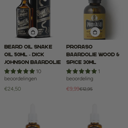
Beard Oil Snake
Proraso
Oil 50ml - Dick
baardolie Wood &
Johnson baardolie
Spice 30ml
10
1
beoordelingen
beoordeling
Normale
€24,50
€9,99
€12,95
Verkoopprijs
Normale
prijs
prijs