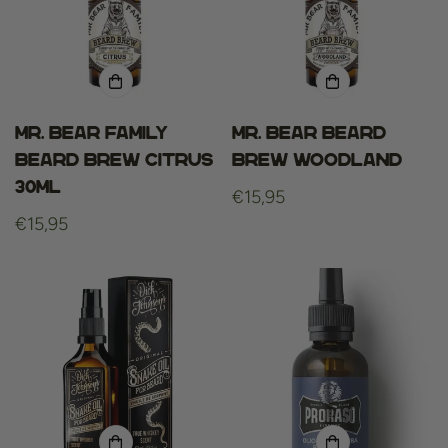
Mr. Bear Family
Mr. Bear Beard
Beard Brew Citrus
Brew Woodland
30ml
Normale
€15,95
Normale
€15,95
prijs
prijs