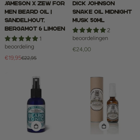
JAMESON x ZEW for
Dick johnson
men Beard Oil |
Snake Oil Midnight
Sandelhout,
Musk 50ml
bergamot & limoen
2
beoordelingen
1
beoordeling
Normale
€24,00
€19,95
prijs
€22,95
Verkoopprijs
Normale
prijs