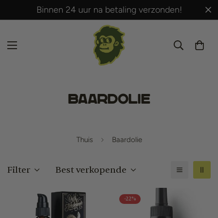
Gratis verzending vanaf € 50,- (BE-NL).
Baardolie
Thuis
Baardolie
Filter
Best verkopende
-22%