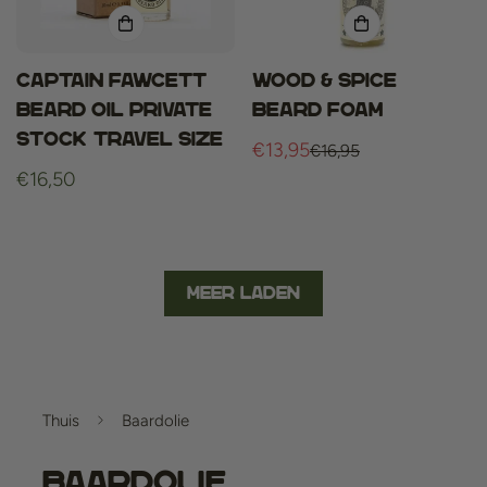
Captain Fawcett
Wood & spice
Beard Oil Private
beard foam
Stock Travel Size
€13,95
€16,95
Verkoopprijs
Normale
Normale
€16,50
prijs
prijs
Meer laden
Thuis
Baardolie
Baardolie