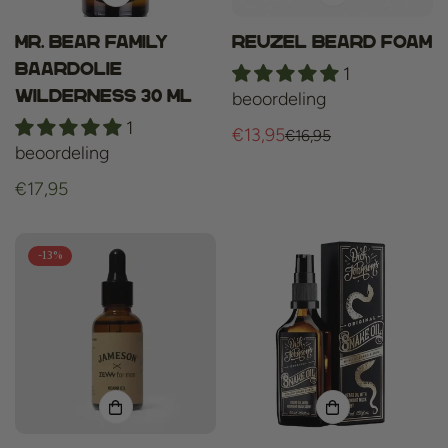
Mr. Bear Family
Reuzel Beard Foam
Baardolie
1
Wilderness 30 ml
beoordeling
1
€13,95
€16,95
Verkoopprijs
Normale
beoordeling
prijs
Normale
€17,95
prijs
-13%