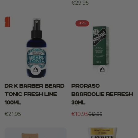
Normale
€29,95
prijs
-15%
Dr K Barber Beard
Proraso
Tonic Fresh Lime
baardolie Refresh
100ml
30ml
Normale
€21,95
€10,95
€12,95
Verkoopprijs
Normale
prijs
prijs