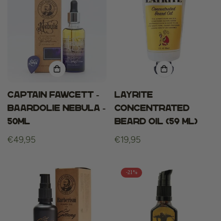
Captain Fawcett -
Layrite
Baardolie Nebula -
Concentrated
50ml
Beard Oil (59 ml)
Normale
€49,95
Normale
€19,95
prijs
prijs
-21%