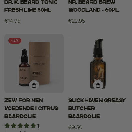
Dr. K. Beard Tonic
Mr. Beard Brew
Fresh Lime 50ml
Woodland - 60ml
Normale
€14,95
Normale
€29,95
prijs
prijs
-12%
ZEW For Men
Slickhaven Greasy
Voedende | citrus
Butcher
baardolie
baardolie
1
Normale
€9,50