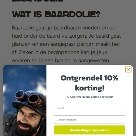
Wat is baardolie?
Baardolie gaat je baardharen voeden en de
huid onder de baard verzorgen. Je
baard
gaat
glanzen en een aangepast parfum maakt het
af. Zeker in de beginperiode kan je jeuk
ervaren en is een baardolie aangewezen.
Sommigen gebruiken het als parfum
Ontgrendel 10%
aangezien je baardolie zo vaak kan gebruiken
korting!
als je wil. Als je baard olie wilt kopen, kies dan
voor de beste baardolie van goede kwaliteit
10% korting op uw eerste bestelling
want de hydratatie van je huid en baard is
Email
super belangrijk.
Birthday
Waarom jouw baard,
Aanbieding ontgrendelen
baardolie nodig