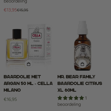
beoordeling
prijs
€13,95
€15,95
Verkoopprijs
Normale
prijs
Baardolie met
Mr. Bear Family
Argan 50 ml - Cella
Baardolie Citrus
Milano
XL 60ml
1
Normale
€16,95
beoordeling
prijs