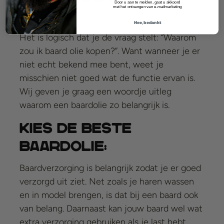
Door u aan te melden, gaat u akkoord
met het ontvangen van e-mailmarketing
heeft:
Nee, bedankt
Het is logisch dat je de vraag stelt: “Waarom
zou ik baard olie kopen?”. Want wanneer je er
niet echt bekend mee bent, weet je
misschien niet goed wat de functie ervan is.
Wij geven je graag een woordje uitleg
waarom een baardolie zo belangrijk is.
Kies de beste
baardolie:
Baardverzorging is belangrijk zodat je er goed
verzorgd uit ziet. Net zoals je haren wassen
en in model brengen, is dat bij een baard ook
van belang. Daarnaast kan jouw baard wel wat
extra verzorging gebruiken als je last hebt