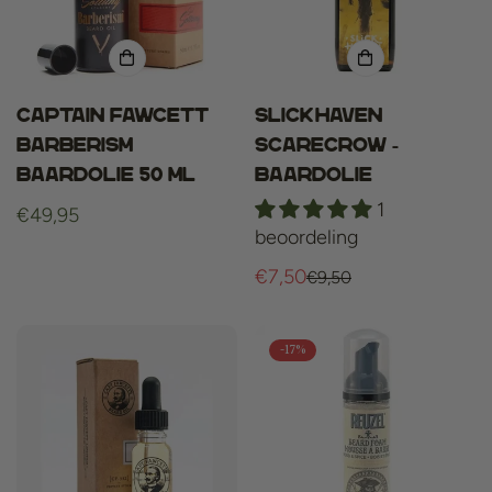
Captain Fawcett
Slickhaven
Barberism
Scarecrow -
Baardolie 50 ml
Baardolie
1
Normale
€49,95
beoordeling
prijs
€7,50
€9,50
Verkoopprijs
Normale
prijs
-17%