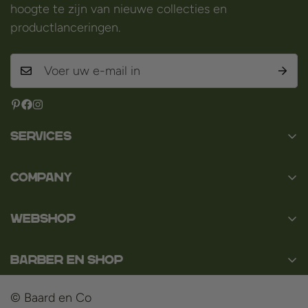
hoogte te zijn van nieuwe collecties en
productlanceringen.
Services
Contact
Company
Over ons
Baard en Co
Faq
WEBSHOP
Baal 36
Algemene voorwaarden
3980 Tessenderlo
Baard
Disclaimer
België
Barber en Shop
Scheren
BTW: BE0463.789.563
Privacybeleid
Over ons
Haar
© Baard en Co
Betaalmethoden