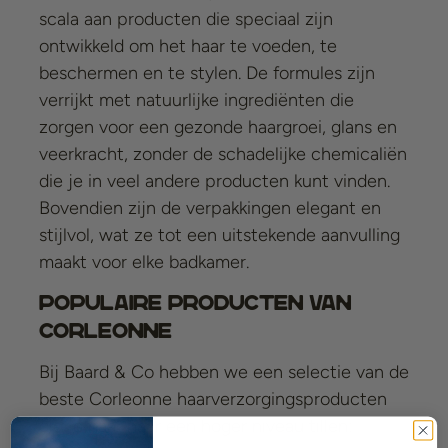
scala aan producten die speciaal zijn
ontwikkeld om het haar te voeden, te
beschermen en te stylen. De formules zijn
verrijkt met natuurlijke ingrediënten die
zorgen voor een gezonde haargroei, glans en
veerkracht, zonder de schadelijke chemicaliën
die je in veel andere producten kunt vinden.
Bovendien zijn de verpakkingen elegant en
stijlvol, wat ze tot een uitstekende aanvulling
maakt voor elke badkamer.
Populaire Producten van
Corleonne
Bij Baard & Co hebben we een selectie van de
beste Corleonne haarverzorgingsproducten
die je haar naar een hoger niveau tillen: