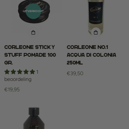
UITVERKOCHT
Corleone Sticky
Corleone No.1
Stuff Pomade 100
Acqua di Colonia
gr.
250ml
1
Normale
€39,50
beoordeling
prijs
Normale
€19,95
prijs