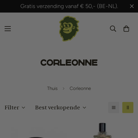
rzending vanaf € 50,- (BE-NL).
Binnen 24 uu
Corleonne
Thuis
Corleonne
Filter
Best verkopende