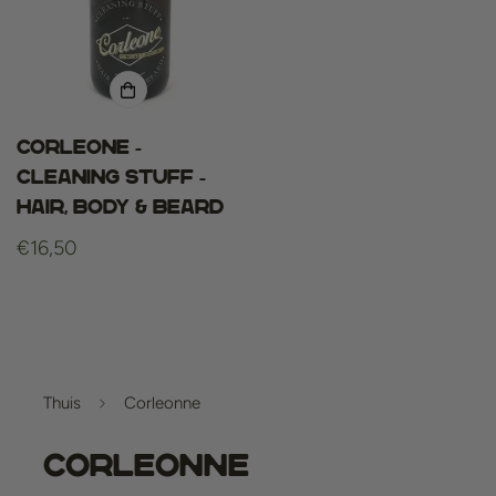
Corleone -
Cleaning Stuff -
Hair, Body & Beard
Normale
€16,50
prijs
Thuis
Corleonne
Corleonne