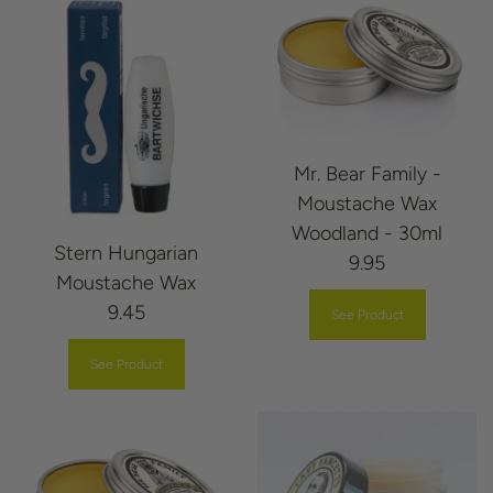
Mr. Bear Family -
Moustache Wax
Woodland - 30ml
Stern Hungarian
9.95
Moustache Wax
9.45
See Product
See Product