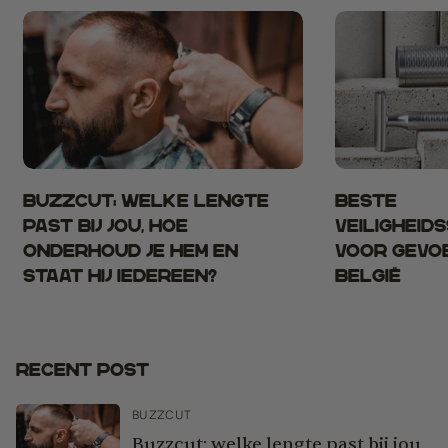
Buzzcut: welke lengte
Beste
past bij jou, hoe
veiligheid
onderhoud je hem en
voor gevoe
staat hij iedereen?
België
Recent Post
BUZZCUT
Buzzcut: welke lengte past bij jou,