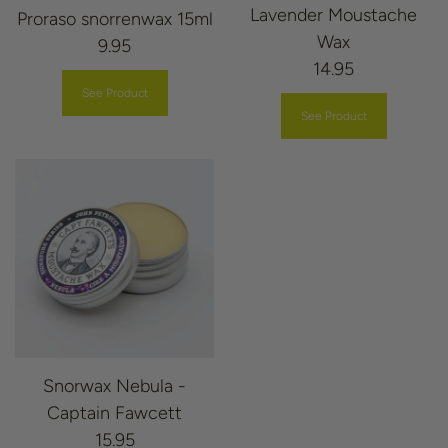
Lavender Moustache
Proraso snorrenwax 15ml
Wax
9.95
14.95
See Product
See Product
Snorwax Nebula -
Captain Fawcett
15.95