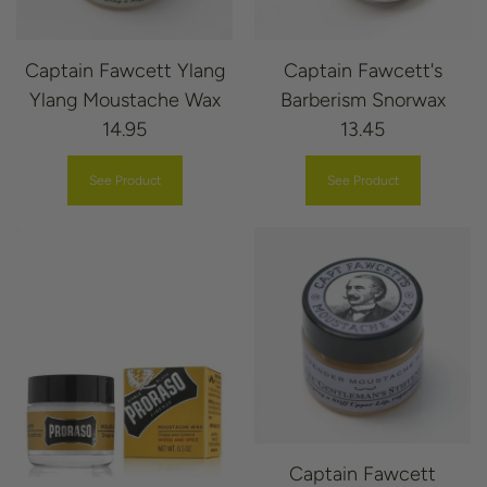
Captain Fawcett Ylang
Captain Fawcett's
Ylang Moustache Wax
Barberism Snorwax
14.95
13.45
See Product
See Product
Captain Fawcett