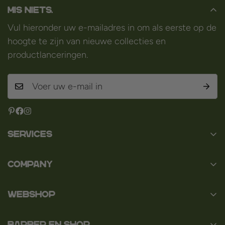
Mis niets.
Vul hieronder uw e-mailadres in om als eerste op de
hoogte te zijn van nieuwe collecties en
productlanceringen.
Services
Contact
Company
Over ons
Baard en Co
Faq
WEBSHOP
Baal 36
Algemene voorwaarden
3980 Tessenderlo
Baard
Disclaimer
België
Barber en Shop