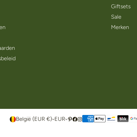
Giftsets
Sale
en
Merken
aarden
sbeleid
België (EUR €)
EUR