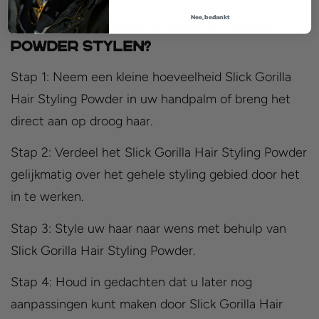
Nee, bedankt
Hoe Slick Gorilla Hair Styling
Powder Stylen?
Stap 1: Neem een kleine hoeveelheid Slick Gorilla
Hair Styling Powder in uw handpalm of breng het
direct aan op droog haar.
Stap 2: Verdeel het Slick Gorilla Hair Styling Powder
gelijkmatig over het gehele styling gebied door het
in te werken.
Stap 3: Style uw haar naar wens met behulp van
Slick Gorilla Hair Styling Powder.
Stap 4: Houd in gedachten dat u later nog
aanpassingen kunt maken door Slick Gorilla Hair