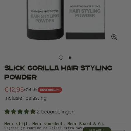
Slick Gorilla Hair Styling
Powder
€12,95
€14,95
Verkoopprijs
Normale
13%
BESPAAR
Inclusief belasting.
prijs
2 beoordelingen
Meer stijl. Meer voordeel. Meer Baard & Co.
Upgrade je routine en unlock extra savings.
POPULAIRSTE