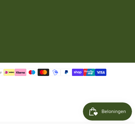
h
selecteer