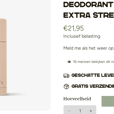
Deodorant 
Extra Str
€21,95
Normale
prijs
Inclusief belasting.
Meld me als het weer op 
16
mensen bekijken dit n
Geschatte lever
Gratis verzendi
Hoeveelheid