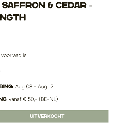
Saffron & Cedar -
ength
voorraad is
u
Aug 08 - Aug 12
ing:
vanaf € 50,- (BE-NL)
ng:
Uitverkocht