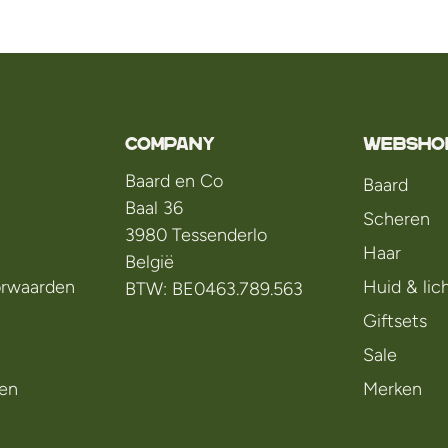
Company
WEBSHO
Baard en Co
Baard
Baal 36
Scheren
3980 Tessenderlo
Haar
België
rwaarden
Huid & li
BTW: BE0463.789.563
Giftsets
Sale
en
Merken