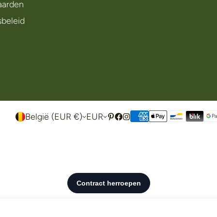
aarden
sbeleid
België (EUR €)
EUR
Deodorant Saffron & Cedar - Extra Strengt