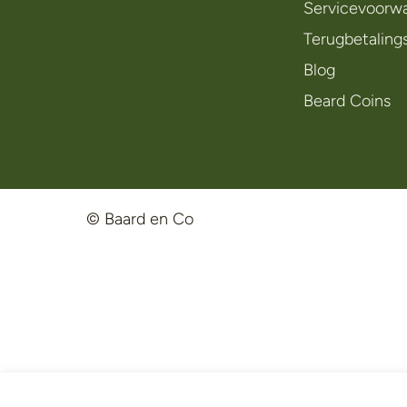
Servicevoorw
Terugbetaling
Blog
Beard Coins
© Baard en Co
Salt and Stone - Natural 