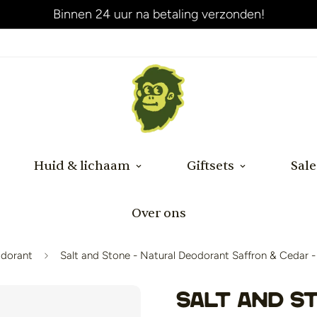
Binnen 24 uur na betaling verzonden!
Huid & lichaam
Giftsets
Sale
Over ons
dorant
Salt and Stone - Natural Deodorant Saffron & Cedar -
Salt and S