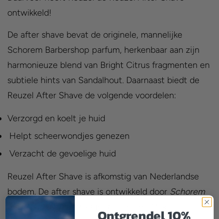
ontwikkeld!
De after shave bevat de originele, mannelijke
Schorem Barbershop parfum, herkenbaar aan zijn
harmonieuze blend van Bright Citrus fragmenten en
subtiele hints van Sandalhout. Daarnaast biedt de
Reuzel After Shave de volgende voordelen:
Verzorgd en koelt je huid
Helpt scheerwondjes genezen
Verzacht de gevoelige huid
Reuzel After Shave is afkomstig van Nederlandse
bodem. De after shave is ontwikkeld door
Schorem
Haarsnijder en Barbier
in Rotterdam! Ook
Ontgrendel 10%