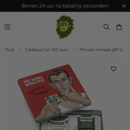
Binnen 24 uur na betaling verzonden!
Thuis
Cadeaus tot 100 euro
Proraso vintage gift box green