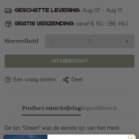
Aug 07 - Aug 11
Geschatte levering:
vanaf € 50,- (BE-NL)
Gratis verzending:
Hoeveelheid
Uitverkocht
Een vraag stellen
Deel
Product omschrijving
Ingrediënten
De lijn “Green” was de eerste lijn van het merk
Proraso, het is dan ook een evergreen. Ondertussen