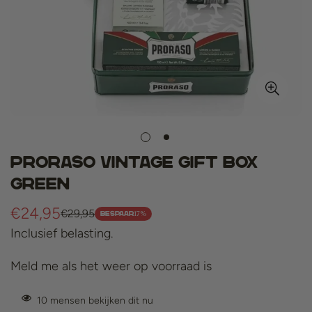
Proraso vintage gift box
green
€24,95
€29,95
Verkoopprijs
Normale
17%
BESPAAR
Inclusief belasting.
prijs
Meld me als het weer op voorraad is
10
mensen bekijken dit nu