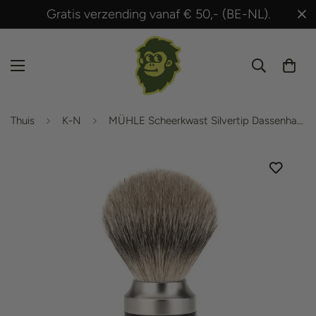
Gratis verzending vanaf € 50,- (BE-NL).
Thuis
K-N
MÜHLE Scheerkwast Silvertip Dassenhaar - Zwart / RVS