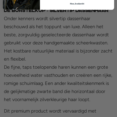
Nee, bedankt
De Borstelkop - Silvertip dassenhaar
Onder kenners wordt silvertip dassenhaar
beschouwd als het toppunt van luxe. Alleen het
beste, zorgvuldig geselecteerde dassenhaar wordt
gebruikt voor deze handgemaakte scheerkwasten.
Het kostbare natuurlijke materiaal is bijzonder zacht
en flexibel.
De fijne, taps toelopende haren kunnen een grote
hoeveelheid water vasthouden en creëren een rijke,
romige schuimlaag. Een ander kwaliteitskenmerk is
de gelijkmatige zwarte band die horizontaal door
het voornamelijk zilverkleurige haar loopt.
Dit premium product wordt vervaardigd met