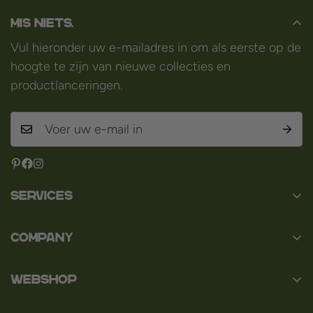
Mis niets.
Vul hieronder uw e-mailadres in om als eerste op de
hoogte te zijn van nieuwe collecties en
productlanceringen.
Services
Contact
Company
Over ons
Baard en Co
Faq
WEBSHOP
Baal 36
Algemene voorwaarden
3980 Tessenderlo
Baard