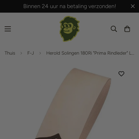
Binnen 24 uur na betaling verzonden!
Thuis
F-J
Herold Solingen 180Ri "Prima Rindleder" Leren Strop