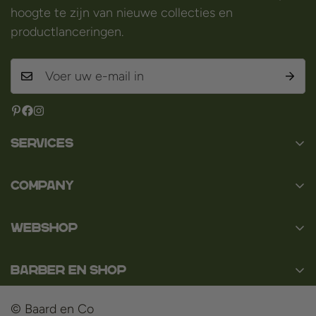
hoogte te zijn van nieuwe collecties en
productlanceringen.
Services
Contact
Company
Over ons
Baard en Co
Faq
WEBSHOP
Baal 36
Algemene voorwaarden
3980 Tessenderlo
Baard
Disclaimer
België
Barber en Shop
Scheren
BTW: BE0463.789.563
Privacybeleid
Over ons
Haar
© Baard en Co
Betaalmethoden