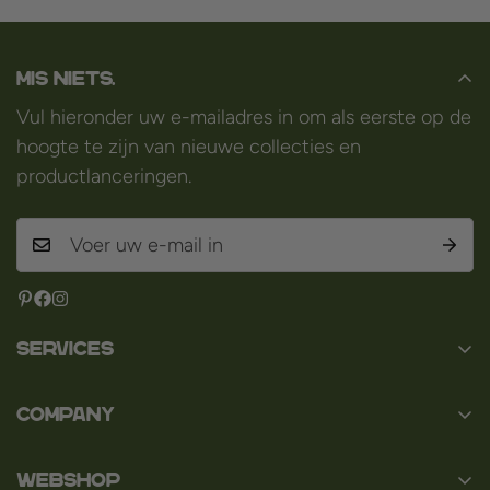
Mis niets.
Vul hieronder uw e-mailadres in om als eerste op de
hoogte te zijn van nieuwe collecties en
productlanceringen.
Services
Contact
Company
Over ons
Baard en Co
Faq
WEBSHOP
Baal 36