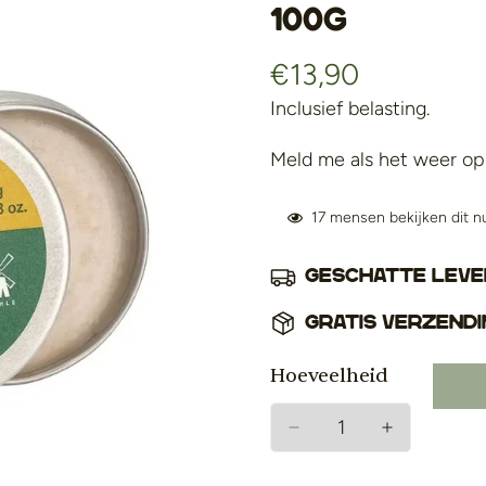
100g
€13,90
Normale
prijs
Inclusief belasting.
Meld me als het weer op 
17
mensen bekijken dit n
Geschatte lever
Gratis verzendi
Hoeveelheid