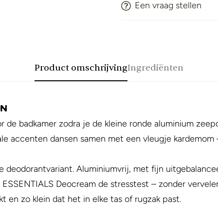
Een vraag stellen
Product omschrijving
Ingrediënten
on
or de badkamer zodra je de kleine ronde aluminium zeep
lorale accenten dansen samen met een vleugje kardemo
e deodorantvariant. Aluminiumvrij, met fijn uitgebalance
aat ESSENTIALS Deocream de stresstest – zonder vervelen
 en zo klein dat het in elke tas of rugzak past.