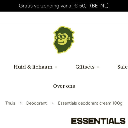
Binnen 24 uur na betaling verzonden!
Huid & lichaam
Giftsets
Sale
Over ons
Thuis
Deodorant
Essentials deodorant cream 100g
Essentials