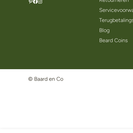
Retourneren
Servicevoorw
Terugbetaling
Blog
Beard Coins
© Baard en Co