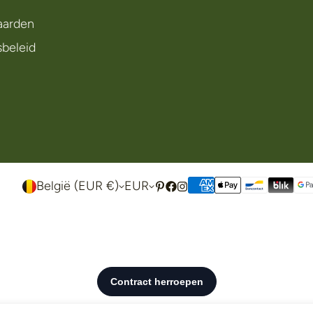
aarden
sbeleid
België (EUR €)
EUR