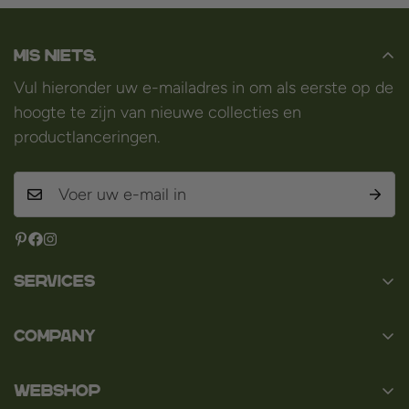
Mis niets.
Vul hieronder uw e-mailadres in om als eerste op de
hoogte te zijn van nieuwe collecties en
productlanceringen.
Services
Contact
Company
Over ons
Baard en Co
Faq
WEBSHOP
Baal 36