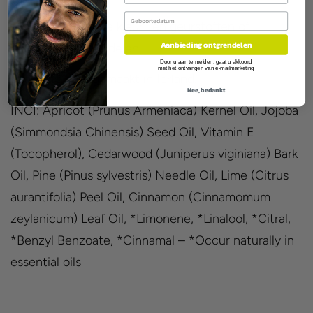
Birthday
Geen kunstmatige kleur- en geurstoffen of
Aanbieding ontgrendelen
conserveringsmiddelen.
Door u aan te melden, gaat u akkoord
met het ontvangen van e-mailmarketing
Baardolie handgemaakt in Ierland.
Nee, bedankt
INCI: Apricot (Prunus Armeniaca) Kernel Oil, Jojoba
(Simmondsia Chinensis) Seed Oil, Vitamin E
(Tocopherol), Cedarwood (Juniperus viginiana) Bark
Oil, Pine (Pinus sylvestris) Needle Oil, Lime (Citrus
aurantifolia) Peel Oil, Cinnamon (Cinnamomum
zeylanicum) Leaf Oil, *Limonene, *Linalool, *Citral,
*Benzyl Benzoate, *Cinnamal – *Occur naturally in
essential oils