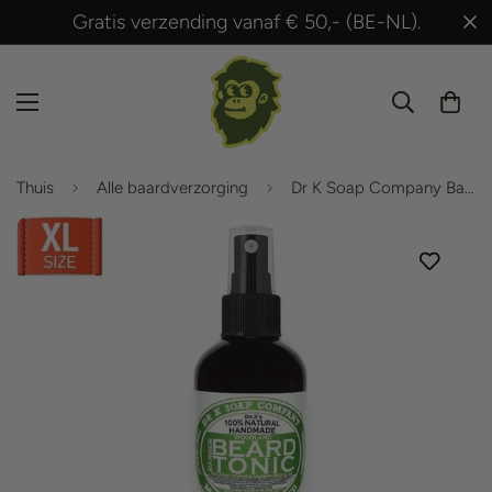
Gratis verzending vanaf € 50,- (BE-NL).
Thuis
Alle baardverzorging
Dr K Soap Company Baard Tonic - Woodland Spice - 100 ml XL