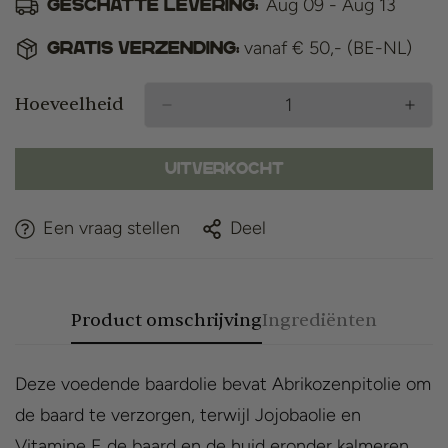
Aug 09 - Aug 13
Geschatte levering:
vanaf € 50,- (BE-NL)
Gratis verzending:
Hoeveelheid
Uitverkocht
Een vraag stellen
Deel
Product omschrijving
Ingrediënten
Deze voedende baardolie bevat Abrikozenpitolie om
de baard te verzorgen, terwijl Jojobaolie en
Vitamine E de baard en de huid eronder kalmeren