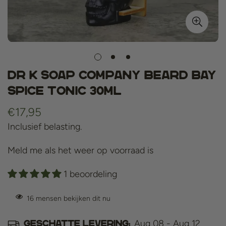
Dr K Soap Company Beard Bay
Spice Tonic 30ml
Normale
€17,95
prijs
Inclusief belasting.
Meld me als het weer op voorraad is
1 beoordeling
16
mensen bekijken dit nu
Aug 08 - Aug 12
Geschatte levering: