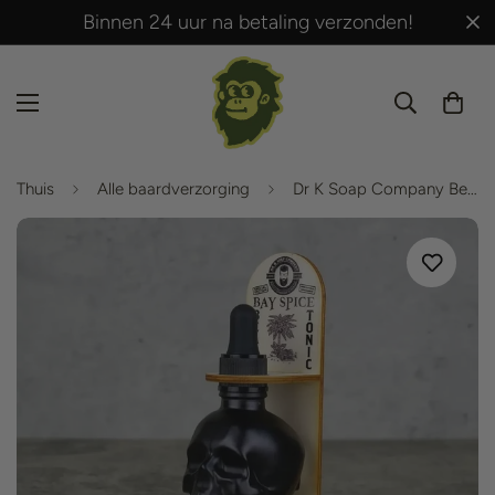
Binnen 24 uur na betaling verzonden!
Thuis
Alle baardverzorging
Dr K Soap Company Beard Bay Spice Tonic 30ml