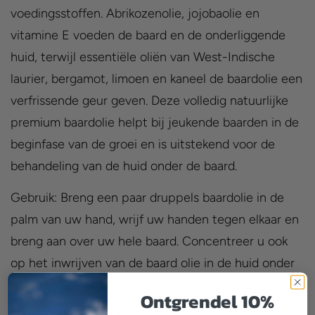
voedingsstoffen. Abrikozenolie, jojobaolie en
vitamine E voeden de baard en de onderliggende
huid, terwijl essentiële oliën van West-Indische
laurier, bergamot, limoen en kaneel de baardolie een
verfrissende geur geven. Deze volledig natuurlijke
premium baardolie helpt bij jeukende baarden in de
beginfase van de groei en is uitstekend voor de
behandeling van de huid onder de baard.
Gebruik: Breng een paar druppels baardolie in de
palm van uw hand, wrijf uw handen tegen elkaar en
breng aan over uw hele baard. Concentreer u ook
op het inwrijven van de baard olie in de huid onder
de baard. Kam/vorm de baard zoals gewenst.
Ontgrendel 10%