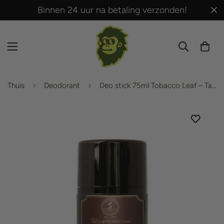
Binnen 24 uur na betaling verzonden!
Thuis
Deodorant
Deo stick 75ml Tobacco Leaf – Taylor Of old Bond Street