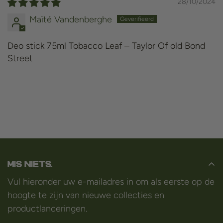
28/10/2024
Maïté Vandenberghe
Deo stick 75ml Tobacco Leaf – Taylor Of old Bond
Street
Mis niets.
Vul hieronder uw e-mailadres in om als eerste op de
hoogte te zijn van nieuwe collecties en
productlanceringen.