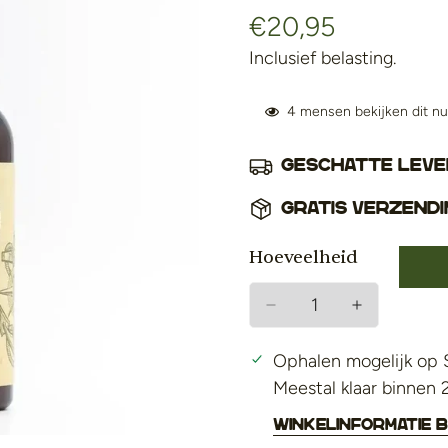
€20,95
Normale
prijs
Inclusief belasting.
4
mensen bekijken dit nu
Geschatte lever
Gratis verzendi
Hoeveelheid
Ophalen mogelijk op
Meestal klaar binnen 
Winkelinformatie b