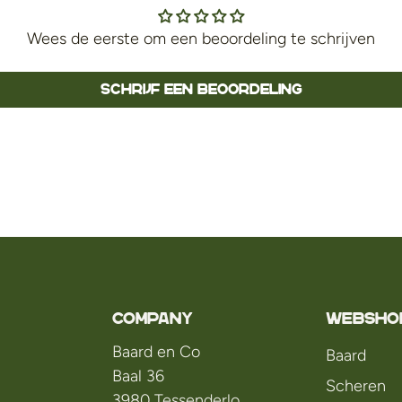
Wees de eerste om een beoordeling te schrijven
Schrijf een beoordeling
Company
WEBSHO
Baard en Co
Baard
Baal 36
Scheren
3980 Tessenderlo