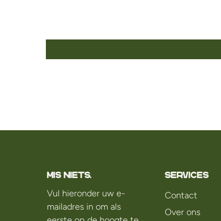
Mis niets.
Services
Vul hieronder uw e-
Contact
mailadres in om als
Over ons
eerste op de hoogte te