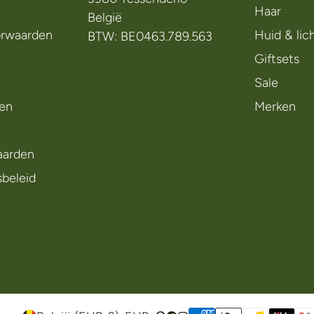
Haar
België
rwaarden
Huid & li
BTW: BE0463.789.563
Giftsets
Sale
en
Merken
aarden
sbeleid