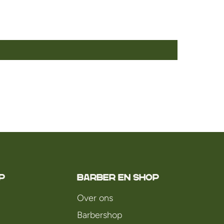
P
Barber en Shop
Over ons
Barbershop