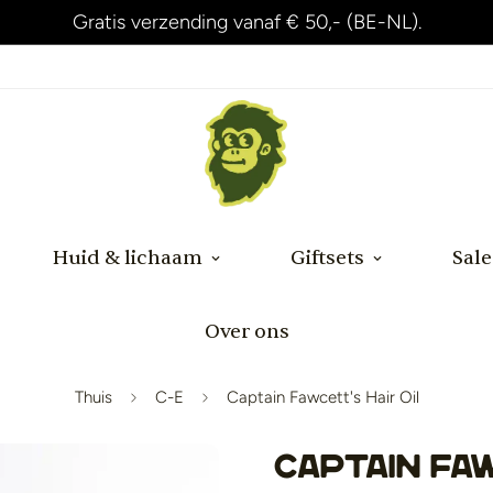
Gratis verzending vanaf € 50,- (BE-NL).
Huid & lichaam
Giftsets
Sale
Over ons
Thuis
C-E
Captain Fawcett's Hair Oil
Captain Faw