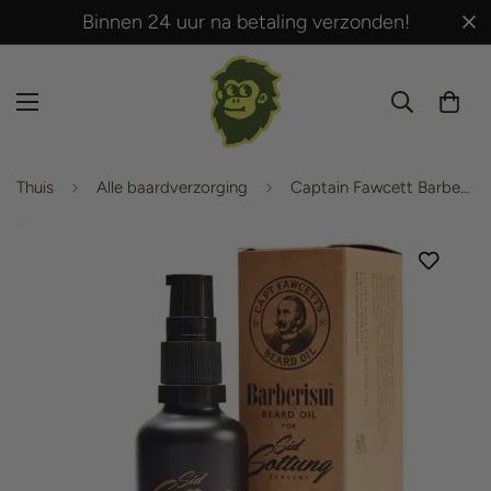
Binnen 24 uur na betaling verzonden!
Thuis
Alle baardverzorging
Captain Fawcett Barberism Baardolie 50 ml