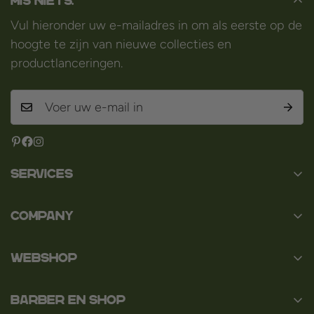
Mis niets.
Vul hieronder uw e-mailadres in om als eerste op de
hoogte te zijn van nieuwe collecties en
productlanceringen.
Services
Contact
Company
Over ons
Baard en Co
Faq
WEBSHOP
Baal 36
Algemene voorwaarden
3980 Tessenderlo
Baard
Disclaimer
België
Barber en Shop
Scheren