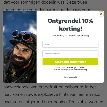
dat voor sommigen dodelijk was. Deze twee
ingrediënten vormden jarenlang de basis voor
talrijke afkooksels en filters, therapeutisch of
Ontgrendel 10%
anderszins.
korting!
De olfactorische noten van de geur zijn
10% korting op uw eerste bestelling
bedwelmend, waarbij de zoete honing en lederen
Email
accenten, die werden gebruikt om de boeken
Birthday
waarin deze donkere wijsheid was vastgelegd te
binden, samenkomen.
Aanbieding ontgrendelen
Door u aan te melden, gaat u akkoord
met het ontvangen van e-mailmarketing
GEUR
Nee, bedankt
De geur opent verrassend en diep door de
aanwezigheid van grapefruit en galbanum. In het
hart komen ruwe, explosieve hints van leer en roos
naar voren, afgerond door honing. Ten slotte worden