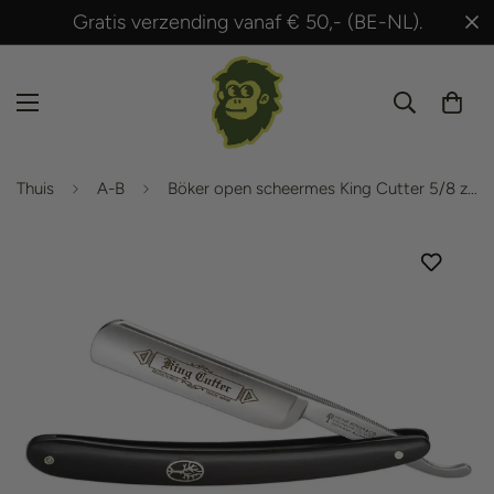
Gratis verzending vanaf € 50,- (BE-NL).
Thuis
A-B
Böker open scheermes King Cutter 5/8 zwart