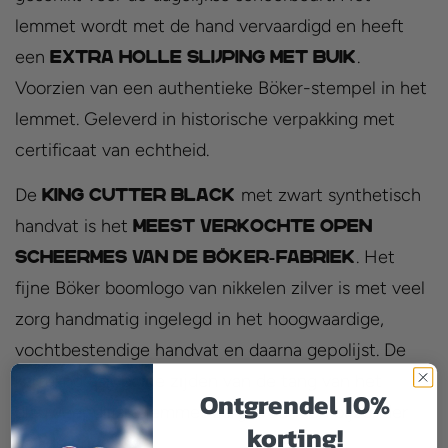
lemmet wordt met de hand vervaardigd en heeft
een
.
extra holle slijping met buik
Voorzien van een authentieke Böker-stempel in het
lemmet. Geleverd in historische verpakking met
certificaat van echtheid.
De
met zwart synthetisch
King Cutter Black
handvat is het
meest verkochte open
. Het
scheermes van de Böker-fabriek
fijne Böker boomlogo van nikkelen zilver is met veel
zorg handmatig ingelegd in het hoogwaardige,
vochtbestendige handvat en daarna gepolijst. De
karteling aan beide zijden van de tang van het
Ontgrendel 10%
blauwgepolijste lemmet zorgt voor een bijzonder
korting!
veilige grip.