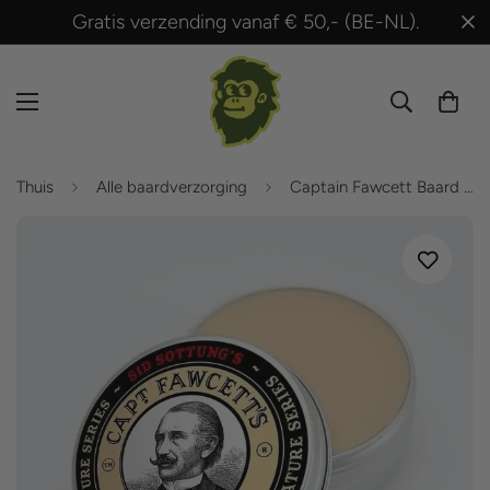
Gratis verzending vanaf € 50,- (BE-NL).
Thuis
Alle baardverzorging
Captain Fawcett Baard Balsem - Barberism