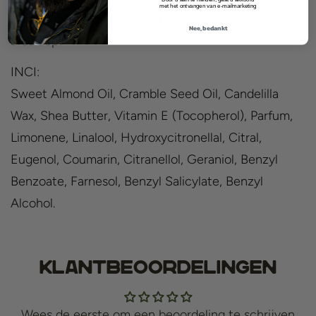
met het ontvangen van e-mailmarketing
kunt brengen. De balsem zit in een blik met
Nee, bedankt
draaidop.
INCI:
Sweet Almond Oil, Cramble Seed Oil, Candelilla
Wax, Shea Butter, Vitamin E (Tocopherol), Parfum,
Limonene, Linalool, Hydroxycitronellal, Citral,
Eugenol, Coumarin, Citranellol, Geraniol, Benzyl
Benzoate, Farnesol, Benzyl Salicylate, Benzyl
Alcohol.
Klantbeoordelingen
Wees de eerste om een beoordeling te schrijven